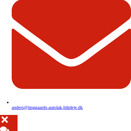
anders@tinggaards-autolak-bilpleje.dk