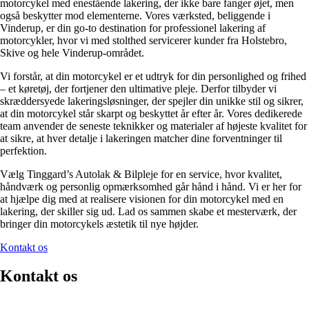
motorcykel med enestående lakering, der ikke bare fanger øjet, men
også beskytter mod elementerne. Vores værksted, beliggende i
Vinderup, er din go-to destination for professionel lakering af
motorcykler, hvor vi med stolthed servicerer kunder fra Holstebro,
Skive og hele Vinderup-området.
Vi forstår, at din motorcykel er et udtryk for din personlighed og frihed
– et køretøj, der fortjener den ultimative pleje. Derfor tilbyder vi
skræddersyede lakeringsløsninger, der spejler din unikke stil og sikrer,
at din motorcykel står skarpt og beskyttet år efter år. Vores dedikerede
team anvender de seneste teknikker og materialer af højeste kvalitet for
at sikre, at hver detalje i lakeringen matcher dine forventninger til
perfektion.
Vælg Tinggard’s Autolak & Bilpleje for en service, hvor kvalitet,
håndværk og personlig opmærksomhed går hånd i hånd. Vi er her for
at hjælpe dig med at realisere visionen for din motorcykel med en
lakering, der skiller sig ud. Lad os sammen skabe et mesterværk, der
bringer din motorcykels æstetik til nye højder.
Kontakt os
Kontakt os