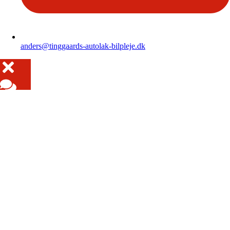
anders@tinggaards-autolak-bilpleje.dk