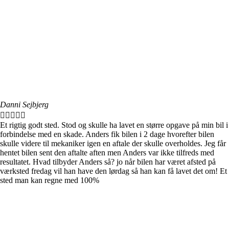
Danni Sejbjerg





Et rigtig godt sted. Stod og skulle ha lavet en større opgave på min bil i
forbindelse med en skade. Anders fik bilen i 2 dage hvorefter bilen
skulle videre til mekaniker igen en aftale der skulle overholdes. Jeg får
hentet bilen sent den aftalte aften men Anders var ikke tilfreds med
resultatet. Hvad tilbyder Anders så? jo når bilen har været afsted på
værksted fredag vil han have den lørdag så han kan få lavet det om! Et
sted man kan regne med 100%