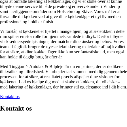
også at omfatte lakering af køkkenlåger, og vi er stolte over at kunne
tilbyde denne service til både private og erhvervskunder i Vinderup
samt nærliggende områder som Holstebro og Skive. Vores mål er at
forvandle dit køkken ved at give dine køkkenlåger et nyt liv med en
professionel og holdbar finish.
Vi forstår, at køkkenet er hjertet i mange hjem, og at æstetikken i dette
rum spiller en stor rolle for hjemmets samlede indtryk. Derfor tilbyder
vi skræddersyede løsninger, der matcher dine ønsker og behov. Vores
team af fagfolk bruger de nyeste teknikker og materialer af høj kvalitet
for at sikre, at dine køkkenlåger ikke kun ser fantastiske ud, men også
kan holde til daglig brug år efter år.
Med Tinggard’s Autolak & Bilpleje får du en partner, der er dedikeret
til kvalitet og tilfredshed. Vi arbejder tæt sammen med dig gennem hele
processen for at sikre, at resultatet præcis afspejler dine visioner for
køkkenet. Lad os hjælpe dig med at skabe et køkken, du vil elske –
med lakering af køkkenlåger, der bringer stil og elegance ind i dit hjem.
Kontakt os
Kontakt os