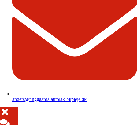
anders@tinggaards-autolak-bilpleje.dk